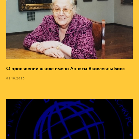
О присвоении школе имени Аннэты Яковлевны Басс
02.10.2025