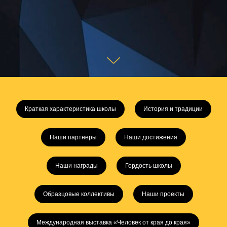
Краткая характеристика школы
История и традиции
Наши партнеры
Наши достижения
Наши награды
Гордость школы
Образцовые коллективы
Наши проекты
Международная выставка «Человек от края до края»