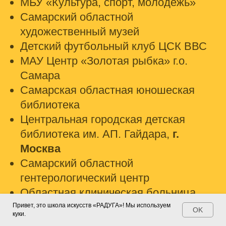
МБУ «Культура, спорт, молодежь»
Самарский областной
художественный музей
Детский футбольный клуб ЦСК ВВС
МАУ Центр «Золотая рыбка» г.о.
Самара
Самарская областная юношеская
библиотека
Центральная городская детская
библиотека им. АП. Гайдара,
г.
Москва
Самарский областной
гентерологический центр
Областная клиническая больница
им.В.Д. Середавина
Привет, это школа искусств «РАДУГА»! Мы используем
OK
куки.
общественных организаций